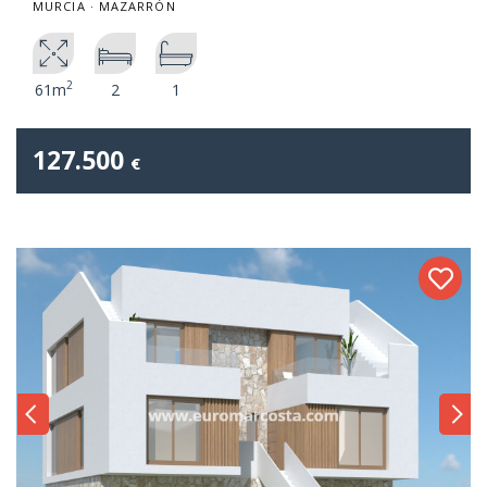
MURCIA · MAZARRÓN
2
61m
2
1
127.500
€