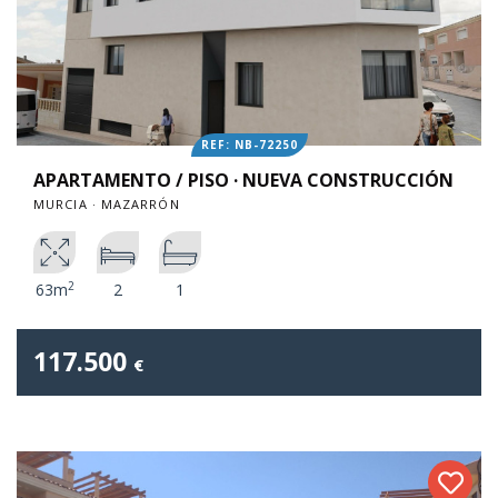
REF: NB-72250
APARTAMENTO / PISO · NUEVA CONSTRUCCIÓN
MURCIA · MAZARRÓN
2
63m
2
1
117.500
€