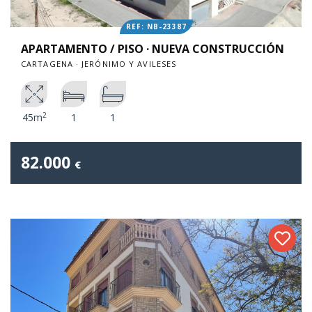
REF: NB-23387
APARTAMENTO / PISO · NUEVA CONSTRUCCIÓN
CARTAGENA · JERÓNIMO Y AVILESES
2
45m
1
1
82.000
€