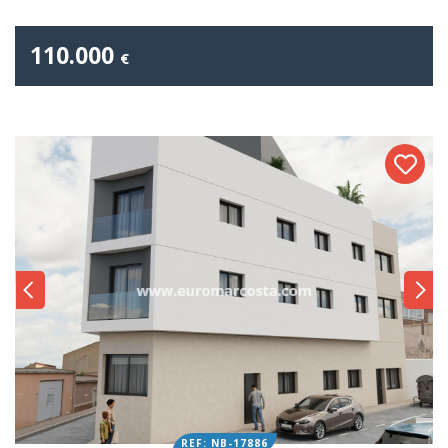
110.000
€
REF: NB-17886