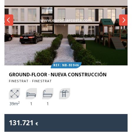
REF: NB-93946
GROUND-FLOOR · NUEVA CONSTRUCCIÓN
FINESTRAT · FINESTRAT
2
39m
1
1
131.721
€